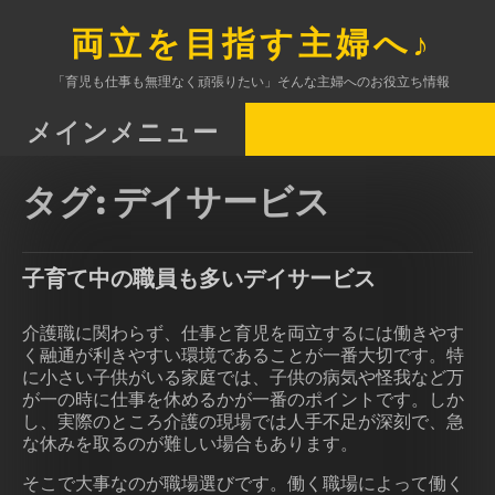
コ
ン
両立を目指す主婦へ♪
テ
ン
「育児も仕事も無理なく頑張りたい」そんな主婦へのお役立ち情報
ツ
へ
メインメニュー
ス
キ
タグ:
デイサービス
ッ
プ
子育て中の職員も多いデイサービス
介護職に関わらず、仕事と育児を両立するには働きやす
く融通が利きやすい環境であることが一番大切です。特
に小さい子供がいる家庭では、子供の病気や怪我など万
が一の時に仕事を休めるかが一番のポイントです。しか
し、実際のところ介護の現場では人手不足が深刻で、急
な休みを取るのが難しい場合もあります。
そこで大事なのが職場選びです。働く職場によって働く