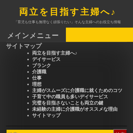
コ
ン
両立を目指す主婦へ♪
テ
ン
「育児も仕事も無理なく頑張りたい」そんな主婦へのお役立ち情報
ツ
へ
メインメニュー
ス
サイトマップ
キ
ッ
両立を目指す主婦へ♪
プ
デイサービス
ブランク
介護職
仕事
理想
主婦がスムーズに介護職に就くためのコツ
子育て中の職員も多いデイサービス
完璧を目指さないことも両立の鍵
未経験の主婦に介護職がオススメな理由
サイトマップ
検